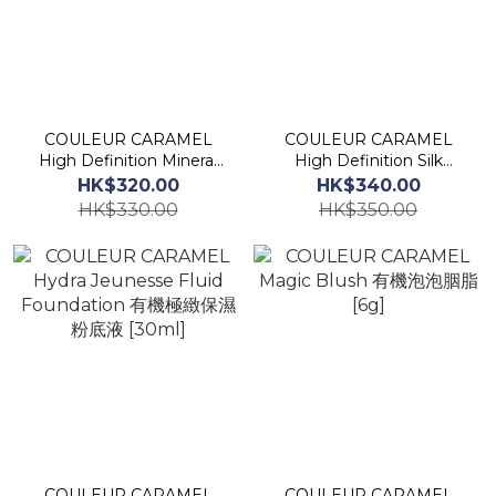
COULEUR CARAMEL
COULEUR CARAMEL
High Definition Mineral
High Definition Silk
Powder 有機高清礦物粉餅
Powder 有機米萃啞光控油
HK$320.00
HK$340.00
[7.5g]
碎粉[12g]
HK$330.00
HK$350.00
COULEUR CARAMEL
COULEUR CARAMEL