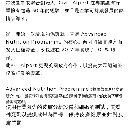
常務董事兼聯合創始人
David Alpert
在專業護膚行
業擁有超過
30
年的經驗，並且是企業可持續發展的熱
情倡導者。
從一開始，對環境的保護就一直是
Advanced
Nutrition Programme
的核心。向可持續實踐方面
投入巨額資金，令包裝在
2017
年實現了
100%
環
保。
此外，
Alpert
更與英國政府合作，以提高大眾認知並
促進行業的變革。
Advanced Nutrition Programme
位於倫敦先進的皮膚
研究中心，營養學和皮膚專家團隊在創新科學和嚴謹研究的支持下研發
營養補充劑。
使用行業領先的皮膚分析設備和細緻的測試，開發
補充劑以提供成果為目標
保持皮膚健康並針對皮
-
膚問題。