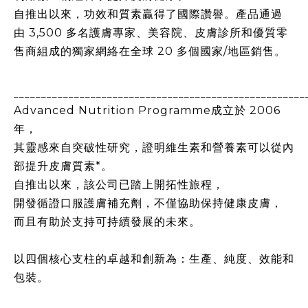
自推出以來，功效和質素贏得了國際讚譽。產品通過
由
3,500
多名護膚專家、美容院、皮膚診所和優質零
售商組成的獨家網絡在全球
20
多個國家
/
地區銷售。
_____________________________________________________
Advanced Nutrition Programme
成立於
2006
年，
其靈感來自突破性研究，證明維生素和營養素可以從內
部提升皮膚質素
*
。
自推出以來，該公司已踏上開拓性旅程，
開發循證口服護膚補充劑，不僅協助保持健康皮膚，
而且有助於支持可持續發展的未來。
以四個核心支柱的卓越和創新為：生產、純度、效能和
包裝。