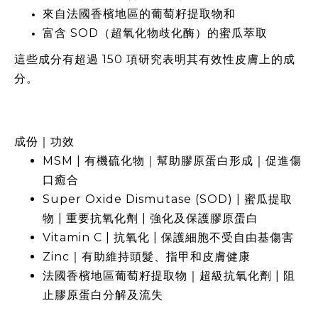
來自法國香檳地區的葡萄籽提取物和
富含 SOD（超氧化物歧化酶）的蜜瓜萃取
這些成分有超過 150 項研究表明其有效性皮膚上的成
分。
成份｜功效​
MSM | 有機硫化物｜幫助膠原蛋白形成｜促進傷
口癒合
Super Oxide Dismutase (SOD) | 蜜瓜提取
物 | 重要抗氧化劑 | 強化及保護膠原蛋白
Vitamin C | 抗氧化 | 保護細胞不受自由基傷害​
Zinc｜有助維持頭髮、指甲和皮膚​健康
法國香檳地區
葡萄籽提取物｜超級抗氧化劑
| 阻
止膠原蛋白分解及流失