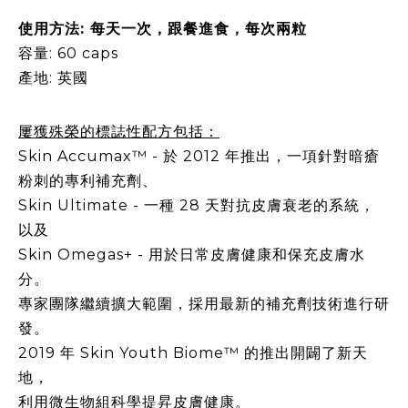
使用方法
:
每天一次，跟餐進食，每次兩粒
容量
: 60 caps
產地
:
英國
屢獲殊榮的標誌性配方包括：
Skin Accumax
™
-
於
2012
年推出，一項針對暗瘡
粉刺的專利補充劑、
Skin Ultimate -
一種
28
天對抗皮膚衰老的系統，
以及
Skin Omegas+ -
用於日常皮膚健康和保充皮膚水
分。
專家團隊繼續擴大範圍，採用最新的補充劑技術進行研
發。
2019
年
Skin Youth Biome
™ 的推出開闢了新天
地，
利用微生物組科學提昇皮膚健康。