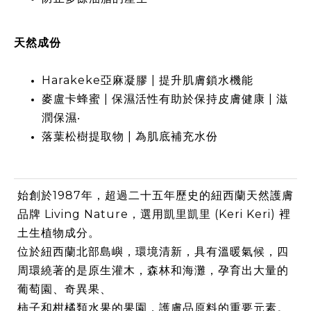
天然成份​
Harakeke亞麻凝膠 | 提升肌膚鎖水機能​
麥盧卡蜂蜜 | 保濕活性有助於保持皮膚健康 | 滋
潤保濕​‧
落葉松樹提取物 | 為肌底補充水份
始創於1987年，超過二十五年歷史的紐西蘭天然護膚
品牌 Living Nature，選用凱里凱里 (Keri Keri) 裡
土生植物成分。
位於紐西蘭北部島嶼，環境清新，具有溫暖氣候，四
周環繞著的是原生灌木，森林和海灘，孕育出大量的
葡萄園、奇異果、
柿子和柑橘類水果的果園，護膚品原料的重要元素。