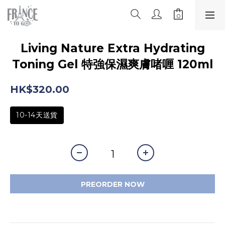
Living Nature Extra Hydrating
Toning Gel 特強保濕爽膚啫喱 120ml
HK$320.00
10-14天送貨
PREORDER NOW