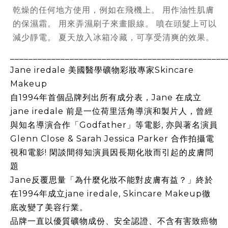
乾燥的任何地方使用，例如在飛機上。 用作油性肌膚
的保濕霜。 用來弄濕刷子來畫眼線。 噴在頭髮上可以
減少靜電。 夏天放入冰箱冷藏，可享受清爽的效果。
_______________________________________________
Jane iredale
美國醫學礦物彩妝專家
Skincare
Makeup
自
1994
年首個品牌列出所有成分表，
Jane
在成立
jane iredale
前是一位荷里活角導演和製片人，曾經
與知名導演合作「
Godfather
」等電影
,
亦與著名演員
Glenn Close & Sarah Jessica Parker
合作拍攝電
視和電影
!
閑談間得知演員因長期化妝而引起的皮膚問
題
Jane
反覆思量「為什麼化妝不能對皮膚有益？」終於
在
1994
年成立
jane iredale, Skincare Makeup
徹
底改變了美容行業。
品牌一直以優質礦物成份、安全認證、不含有害致癌物