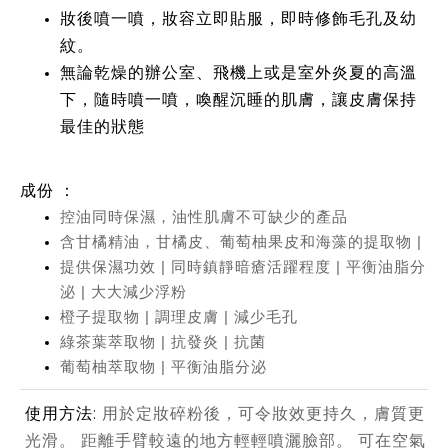
妝後噴一噴，妝容立即貼服，即時修飾毛孔及幼
紋。
無論乾燥的辦公室、飛機上或是室外炎夏的高溫
下，隨時噴一噴，喚醒沉睡的肌膚，讓皮膚保持
最佳的狀態
成份 ：
控油同時保濕，油性肌膚不可缺少的產品
含甘橘精油，甘橘皮、葡萄柚果皮和海藻的提取物 |
提供保濕功效
|
同時鎮靜暗瘡活躍程度
|
平衡油脂分
泌
|
大大減少浮粉
橙子提取物 | 調理皮膚 | 減少毛孔
綠茶葉萃取物 | 抗發炎 | 抗菌
葡萄柚萃取物 | 平衡油脂分泌
使用方法:
用於定妝碎粉後，可令妝效更持久，膚質更
光滑。 距離手臂較遠的地方輕輕噴灑臉部。 可在空氣