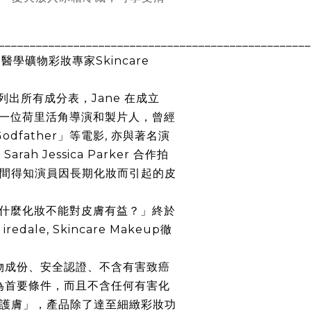
__________________________________________________
國醫學礦物彩妝專家
Skincare
列出所有成分表，
Jane
在成立
一位荷里活角導演和製片人，曾經
odfather
」等電影
,
亦與著名演
 Sarah Jessica Parker
合作拍
間得知演員因長期化妝而引起的皮
什麼化妝不能對皮膚有益？」終於
 iredale, Skincare Makeup
徹
。
物成份、安全認證、不含有害致癌
為首要條件，而且不含任何有害化
護膚」，產品除了達至細緻彩妝功