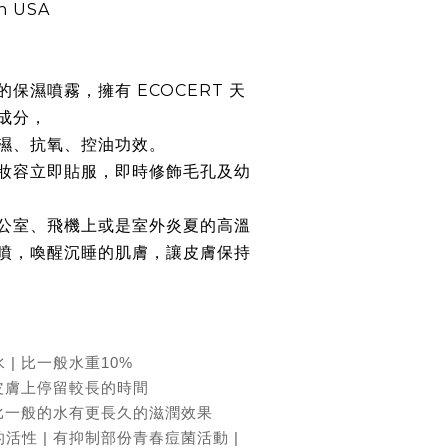
In USA
保濕噴霧，擁有 ECOCERT 天
成分，
濕、抗氧、控油功效。
妝容立即貼服，即時修飾毛孔及幼
公室、飛機上或是室外炎夏的高溫
噴，喚醒沉睡的肌膚，讓皮膚保持
| 比一般水重10%
 皮膚上停留較長的時間
 比一般的水有更長久的滋潤效果
活性 | 有抑制部份青春痘菌活動 |