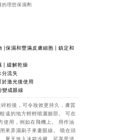
膚的理想保濕劑
 |保濕和豐滿皮膚細胞 | 鎮定和
 | 緩解乾燥
水分流失
 可於激光後使用
粉變成眼線
妝碎粉後，可令妝效更持久，膚質
臂較遠的地方輕輕噴灑臉部。 可在
方使用，例如在飛機上。 用作油
 用來弄濕刷子來畫眼線。 噴在頭
。 夏天放入冰箱冷藏，可享受清