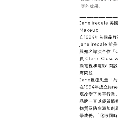
爽的效果。
________________
Jane iredale
美
Makeup
自
1994
年首個品牌
jane iredale
前是
與知名導演合作「
G
員
Glenn Close &
攝電視和電影
!
閑談
膚問題
Jane
反覆思量「為
在
1994
年成立
jane
底改變了美容行業
品牌一直以優質礦
物質及防腐添加劑
學成份
,
「化妝同時