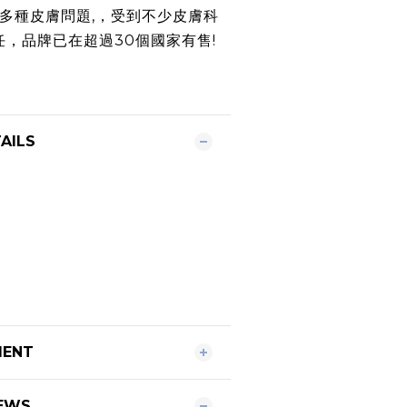
多種皮膚問題
,
，受到不少皮膚科
任，品牌已在超過
30
個國家有售
!
AILS
MENT
EWS