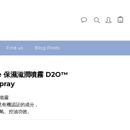
Find us
Blog Posts
ale 保濕滋潤噴霧 D2O™
pray
噴霧
 天然有機認証的成分，
氧、控油功效。