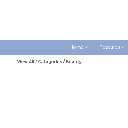
Home
Features
View All
/
Catagories
/
Beauty