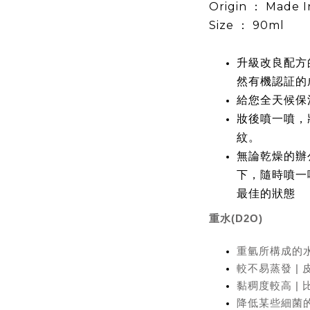
Origin ： Made 
Size ： 90ml
升級改良配方的
然有機認証的
給您全天候保
妝後噴一噴，
紋。
無論乾燥的辦
下，隨時噴一
最佳的狀態
重水
(D2O)
重氫所構成的水 
較不易蒸發 |
黏稠度較高 |
降低某些細菌的