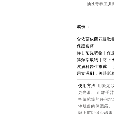
油性青春痘肌
成份 ：
含依蘭依蘭花提取物
保護皮膚
洋甘菊提取物 | 保濕
藻類萃取物 | 防止
皮膚科醫生推薦 |
用於濕刷，將眼影
使用方法:
用於定
更光滑。 距離手
空氣乾燥的任何地
性肌膚的保濕霜。
髮上可以減少靜電