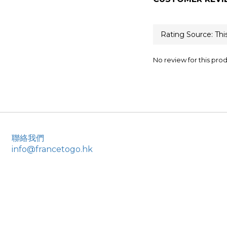
No review for this pro
聯絡我們
info@francetogo.hk
Powered by
SHOPLINE Payments