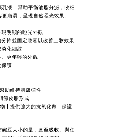
底乳液，幫助平衡油脂分泌，收細
容更順滑，呈現自然啞光效果。
呈現明顯的啞光外觀
的分怖並固定妝容以改善上妝效果
並淡化細紋
性、更年輕的外觀
化保護
| 幫助維持肌膚彈性
助調節皮脂形成
物 | 提供強大的抗氧化劑 | 保護
塗豌豆大小的量，直至吸收。與任