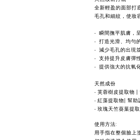
全新輕盈的面部打
毛孔和細紋，使妝
‧ 瞬間撫平肌膚，
‧ 打造光滑、均勻
‧ 減少毛孔的出現
‧ 支持提升皮膚彈
‧ 提供強大的抗氧
天然成份
‧ 芙蓉樹皮提取物 
‧ 紅藻提取物| 幫
‧ 玫瑰天竺葵葉提取
使用方法:
用手指在整個臉上