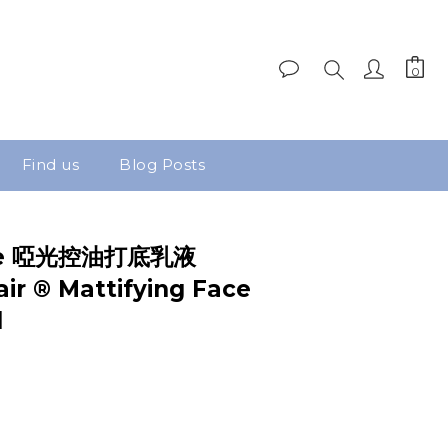
Find us
Blog Posts
dale 啞光控油打底乳液
ir ® Mattifying Face
l