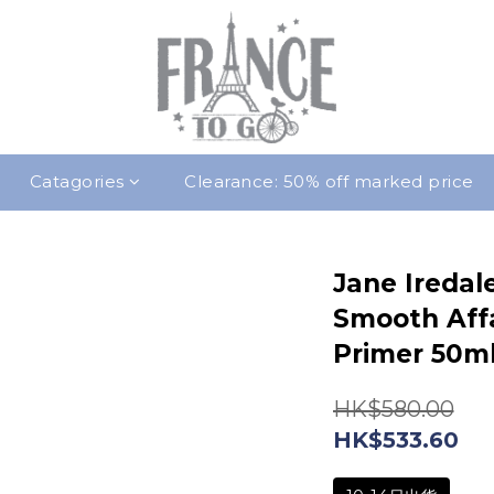
Catagories
Clearance: 50% off marked price
Jane Ire
Smooth Affa
Primer 50m
HK$580.00
HK$533.60