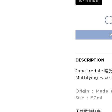
10-14日出貨
DESCRIPTION
Jane Iredale 
Mattifying Face
Origin ： Made 
Size ： 50ml
天然妝前打底