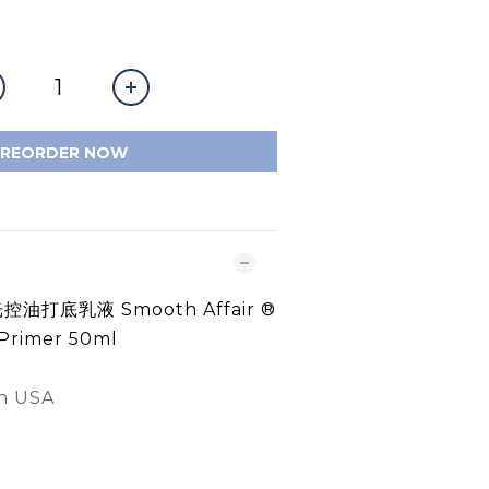
PREORDER NOW
啞光控油打底乳液 Smooth Affair ®
 Primer 50ml
In USA