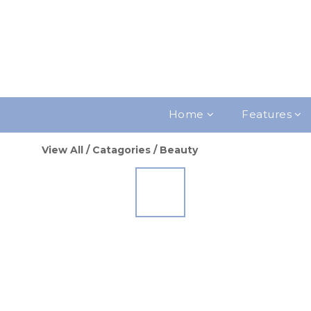
Home
Features
View All
/
Catagories
/
Beauty