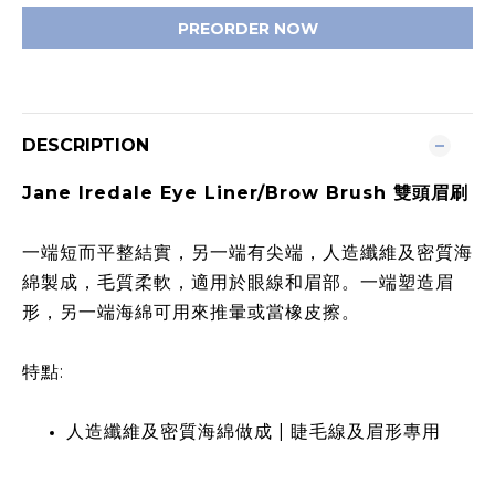
PREORDER NOW
DESCRIPTION
Jane Iredale Eye Liner/Brow Brush 雙頭眉刷
一端短而平整結實，另一端有尖端，人造纖維及密質海
綿製成，毛質柔軟，適用於眼線和眉部。一端塑造眉
形，另一端海綿可用來推暈或當橡皮擦。
特點:
人造纖維及密質海綿做成 | 睫毛線及眉形專用