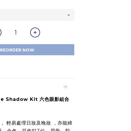
PREORDER NOW
Eye Shadow Kit 六色眼影組合
， 輕易處理日妝及晚妝 ，亦能締
眼。金色，可作打T位、眉骨、顴