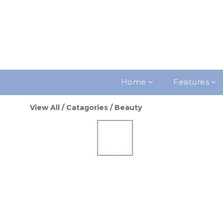
Home
Features
View All
/
Catagories
/
Beauty