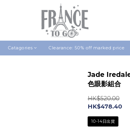
Catagories
Clearance: 50% off marked price
Jade Iredal
色眼影組合
HK$520.00
HK$478.40
10-14日出貨