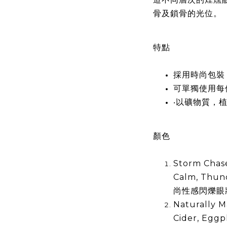
骨及鎖骨的光位。
特點
採用時尚包裝
可單獨使用每個
‧以礦物質，植
顏色
Storm Chase
Calm, Thund
尚性感閃爍眼
Naturally M
Cider, Eggp