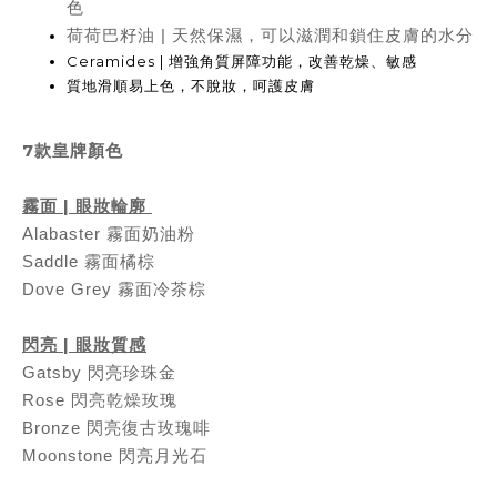
色
荷荷巴籽油 | 天然保濕，可以滋潤和鎖住皮膚的水分
Ceramides | 增強角質屏障功能，改善乾燥、敏感
質地滑順易上色，不脫妝，呵護皮膚
7款皇牌顏色
霧面 | 眼妝輪廓
Alabaster 霧面奶油粉
Saddle 霧面橘棕
Dove Grey 霧面冷茶棕
閃亮 | 眼妝質感
Gatsby 閃亮珍珠金
Rose 閃亮乾燥玫瑰
Bronze 閃亮復古玫瑰啡
Moonstone 閃亮月光石