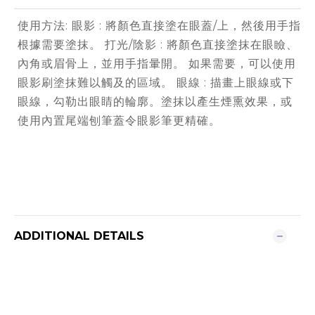
使用方法: 眼影 : 將顏色直接塗在眼蓋/上，然後用手指
根據需要塗抹。 打光/陰影 : 將顏色直接塗抹在眼瞼、
內角或眉骨上，並用手指暈開。 如果需要，可以使用
眼影刷塗抹難以觸及的區域。 眼線 : 描畫上眼線或下
眼線，勾勒出眼睛的輪廓。塗抹以產生煙熏效果，或
使用內置尾端刨筆蓋令眼影筆更精確。
ADDITIONAL DETAILS