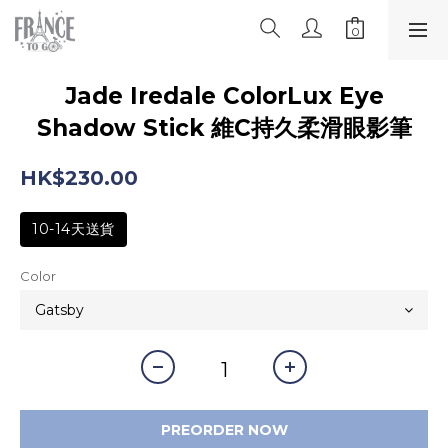
Jade Iredale ColorLux Eye
Shadow Stick 維C持久柔滑眼影筆
HK$230.00
10-14天送貨
Color
PREORDER NOW