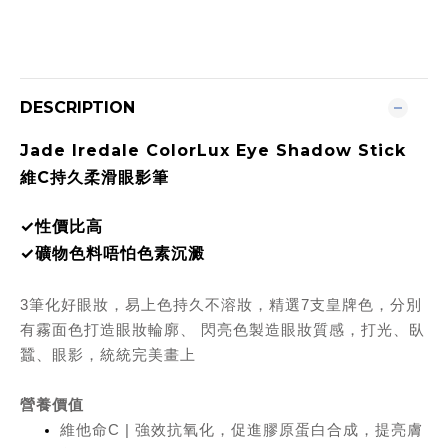
DESCRIPTION
Jade Iredale ColorLux Eye Shadow Stick
維C持久柔滑眼影筆
✓性價比高
✓
礦物色料唔怕色素沉澱
3筆化好眼妝，易上色持久不溶妝，精選7支皇牌色，分別
有霧面色打造眼妝輪廓、 閃亮色
製造眼妝質感，打光、臥
蠶、眼影，統統完美畫上
營養價值
維他命C | 強效抗氧化，促進膠原蛋白合成，提亮膚