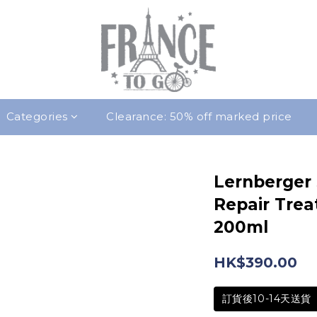
Categories
Clearance: 50% off marked price
Lernberger 
Repair Tre
200ml
HK$390.00
訂貨後10-14天送貨