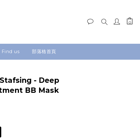
Find us
部落格首頁
Stafsing - Deep
atment BB Mask