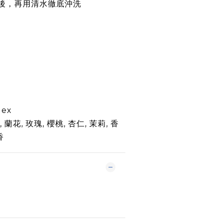
後，再用清水徹底沖洗
lex
,
蘭花
,
玫瑰
,
櫻桃
,
杏仁
,
茉莉
,
香
香