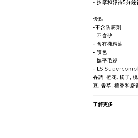
-
按摩和靜待
5
分鐘
優點
:
-
不含防腐劑
-
不含矽
-
含有機精油
-
護色
-
撫平毛躁
- LS Supercomp
香調
:
橙花
,
橘子
,
桃
豆
,
香草
,
檀香和麝
了解更多