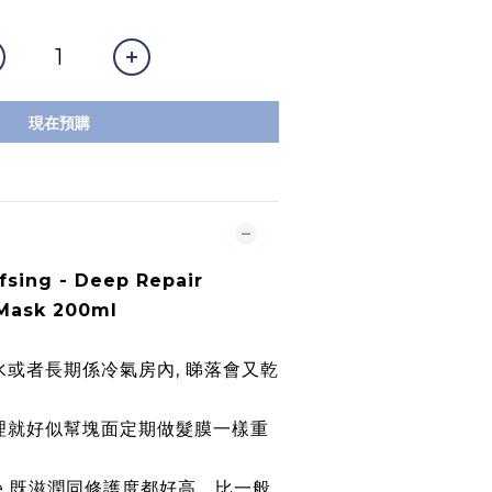
現在預購
fsing - Deep Repair
Mask 200ml
水或者長期係冷氣房內
,
睇落會又乾
理就好似幫塊面定期做髮膜一樣重
e
既滋潤同修護度都好高，
比一般