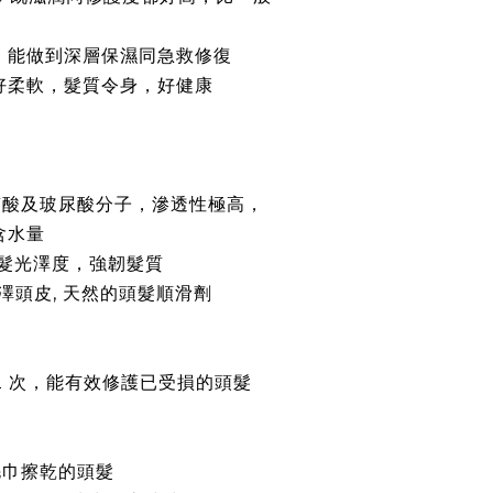
，
能做到深層保濕同急救修復
好柔軟，髮質
令身，
好健康
質酸及玻尿酸分子，滲透性極高，
含水量
髮光澤度，強韌髮質
澤頭皮
,
天然的頭髮順滑劑
2
次，能有效修護已受損的頭髮
毛巾擦乾的頭髮