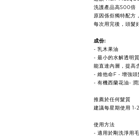
洗護產品高
500
倍
原因係佢獨特配方
每次用完後，
頭髮
成份
:
-
乳木果油
-
最小的水解透明
能直達內層，提高
-
維他命
F -
增強頭
-
有機西蘭花油
-
潤
推薦於任何髮質
建議每星期使用
1-
使用方法
-
適用於剛洗淨用