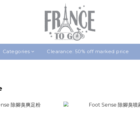
Categories
Clearance: 50% off marked price
e