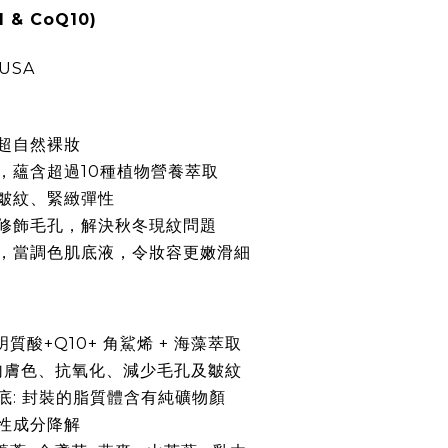
d & CoQ10)
 USA
超自然裸妝
，蘊含超過
10
種植物營養萃取
皺紋、緊緻彈性
修飾毛孔，解決秋冬現紋問題
，當調色肌底液，令妝容更嫩滑細
明質酸
+Q10+
角鯊烯
+
海藻萃取
勻膚色、抗氧化、減少毛孔及皺紋
底
:
封裝的脂質體含有純礦物顏
性成分降解