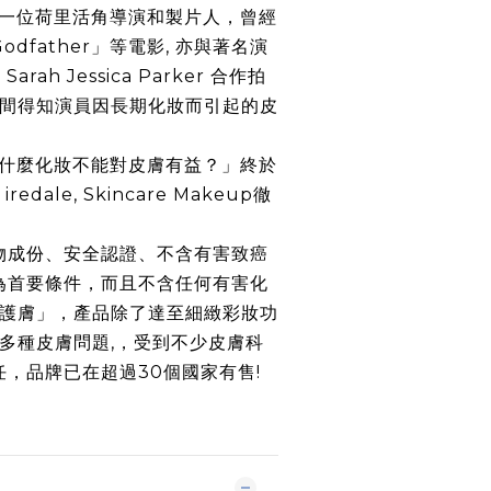
一位荷里活角導演和製片人，曾經
odfather
」等電影
,
亦與著名演
 Sarah Jessica Parker
合作拍
間得知演員因長期化妝而引起的皮
什麼化妝不能對皮膚有益？」終於
 iredale, Skincare Makeup
徹
。
物成份、安全認證、不含有害致癌
為首要條件，而且不含任何有害化
護膚」，產品除了達至細緻彩妝功
多種皮膚問題
,
，受到不少皮膚科
任，品牌已在超過
30
個國家有售
!