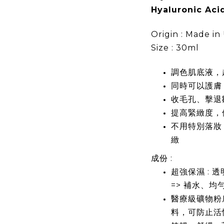
Hyaluronic Aci
Origin : Made in
Size : 30ml
調色肌底液，
同時可以護膚
收毛孔、擊退
提高緊緻度，
不用特別落妝
緻
成份
:
超強保濕
:
透
=>
補水、均
醫療級礦物粉
料，可防止活