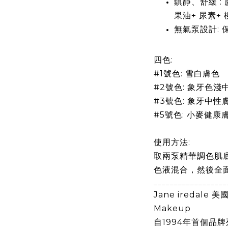
鎮靜、舒緩
:
果油
+
尿素
+
無氣泵設計
:
四色:
#1號色: 雪白膚色
#2
號色:
象牙色淺
#3號色: 象牙中性
#5號色: 小麥健康
使用方法:
取兩泵精華調色肌底
色液混合，然後全
__________________
Jane iredale
美
Makeup
自
1994
年首個品牌