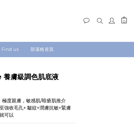
Find us
部落格首頁
dale 養膚級調色肌底液
，極度親膚，敏感肌/暗瘡肌推介
+至強收毛孔+ 皺紋+潤膚抗敏+緊膚
就可以