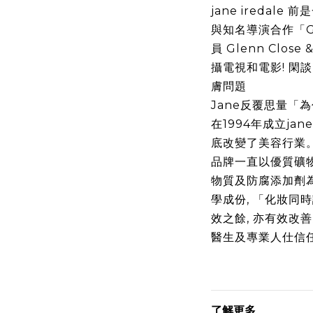
jane iredale
前是
與知名導演合作「
G
員
Glenn Close &
攝電視和電影
!
閑談
膚問題
Jane
反覆思量「為
在
1994
年成立
jane
底改變了美容行業
品牌一直以優質礦
物質及防腐添加劑
學成份
,
「化妝同時
效之餘
,
亦有效改善
醫生及專業人仕信
了解更多