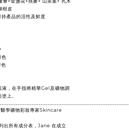
蘆薈
+
金盞花
+
燕麥
+
山茶葉
+
乳木
柳樹皮
保持產品的活性及鮮度
中
膚色
膚色
液，在手指將精華Gel及礦物調
面塗上。
________________________________________________________
國醫學礦物彩妝專家
Skincare
列出所有成分表，
Jane
在成立