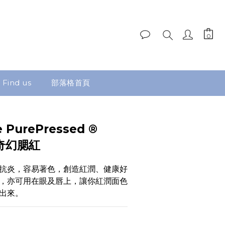
Find us
部落格首頁
e PurePressed ®
g 奇幻腮紅
抗炎，容易著色，創造紅潤、健康好
，亦可用在眼及唇上，讓你紅潤面色
出來。