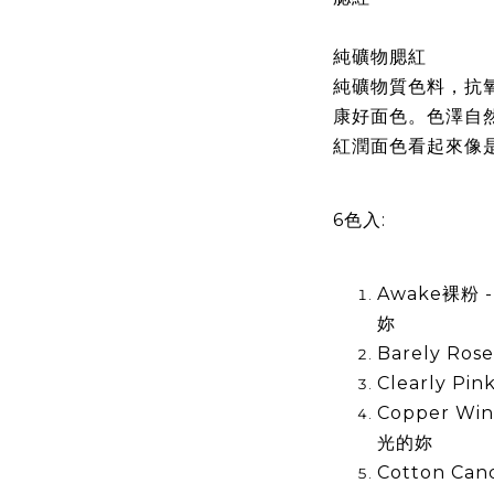
純礦物腮紅
純礦物質色料，抗
康好面色。色澤自
紅潤面色看起來像
6色入:
Awake裸粉
妳
Barely R
Clearly P
Copper W
光的妳
Cotton C