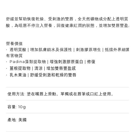
舒緩並幫助恢復乾燥、受刺激的雙唇，全天然礦物成分配上
透明質
酸
，為咀唇不停注入營養，回復健康紅潤的狀態，並
增加雙唇豐盈感
營養價值
‧
透明質酸 | 增加肌膚鎖水及保護性 | 刺激膠原增生 | 抵擋外界細菌及
有害物質
‧ Padina藻類提取物
|
增強刺激膠原蛋白 | 修復
‧ 薑根提取物 | 清涼 | 增加雙唇豐盈感
‧
乳木果油 | 舒緩受刺激和乾燥的雙唇
使用方法: 塗在嘴唇上滑動。單獨或在唇筆或口紅上使用。
容量: 10g
產地: 美國