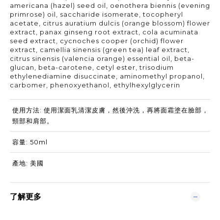
americana (hazel) seed oil, oenothera biennis (evening
primrose) oil, saccharide isomerate, tocopheryl
acetate, citrus auratium dulcis (orange blossom) flower
extract, panax ginseng root extract, cola acuminata
seed extract, cycnoches cooper (orchid) flower
extract, camellia sinensis (green tea) leaf extract,
citrus sinensis (valencia orange) essential oil, beta-
glucan, beta-carotene, cetyl ester, trisodium
ethylenediamine disuccinate, aminomethyl propanol,
carbomer, phenoxyethanol, ethylhexylglycerin
使用方法: 使用潔面乳清潔皮膚，然後沖洗，再將面霜塗在臉部，
頸部和肩部。
容量: 50ml
產地: 美國
了解更多