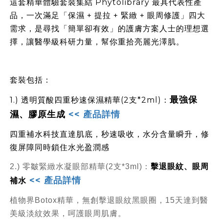
這套精華體驗套裝集結 Phytolibrary 最具代表性產
品，一次滿足「保濕 + 提拉 + 緊緻 + 眼周修護」四大
需求，是尋找「簡單卻有效」的護膚方案人士的理想選
擇，讓醫學級科研力量，幫你重拾亮麗光澤肌。
套裝包括：
最強保
1.) 透明質酸四重秒速保濕精華(2支*2ml)：
濕、膠原生成
<< 產品詳情
四重補水科技直達肌底，秒速吸收，水分含量瞬升，修
復屏障同時鎖住水光盈潤感
擊退眼紋、眼周
2.) 零皺緊緻水凝眼部精華(2支*3ml)：
<< 產品詳情
補水
植物界Botox精華，無創擊退眼紋黑眼圈，15天達到醫
美級淡紋效果，呵護眼周肌膚。