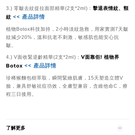
擊退表情紋、頸
3.)
零皺去紋提拉面部精華(2支*2ml)：
<< 產品詳情
紋
植物Botox科技加持，2小時淡紋急救，用家實測7天皺
紋減少20%，溫和抗老不刺激，敏感肌也能安心抗
皺。
V
面靠佢
!
植物界
4.) V面收緊逆齡精華(2支*2ml)：
<< 產品詳情
Botox
珍稀猴麵包樹萃取，瞬間緊緻肌膚，15天塑造立體V
臉，兼具舒敏祛痘功效，全膚型兼容，含維他命C，療
程三日後用。
了解更多