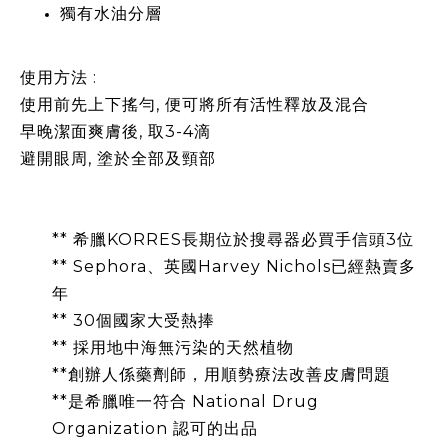
獨有水油分層
使用方法 :
使用前先上下搖勻, 便可將所有活性釋放及混合
早晚潔面爽膚後, 取3-4滴
避開眼周, 塗於全部及頸部
** 希臘
KORRES
長期位於搜尋器必買手信頭
3
位
** Sephora
、英國
Harvey Nichols
已經熱賣多
年
** 30
個國家大受熱捧
** 採用地中海無污染的天然植物
**創辦人係藥劑師，用順勢療法改善皮膚問題
**是希臘唯一符合
National Drug
Organization
認可的出品