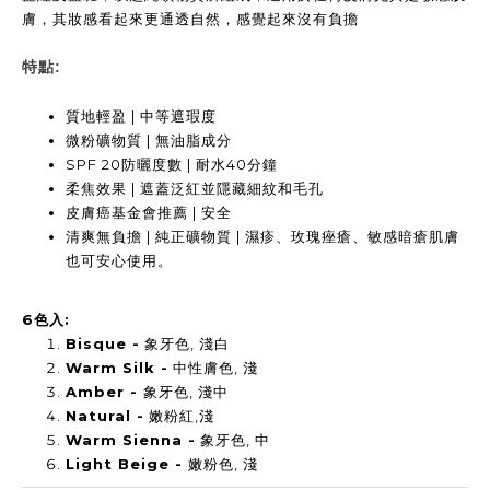
膚，其妝感看起來更通透自然，感覺起來沒有負擔
特點:
質地輕盈 | 中等遮瑕度
微粉礦物質 | 無油脂成分
SPF 20防曬度數 | 耐水40分鐘
柔焦效果 | 遮蓋泛紅並隱藏細紋和毛孔
皮膚癌基金會推薦 | 安全
清爽無負擔 | 純正礦物質 | 濕疹、玫瑰痤瘡、敏感暗瘡肌膚
也可安心使用。
6色入:
Bisque -
象牙色, 淺白
Warm Silk -
中性膚色, 淺
Amber -
象牙色, 淺中
Natural -
嫩粉紅,淺
Warm Sienna -
象牙色, 中
Light Beige -
嫩粉色, 淺