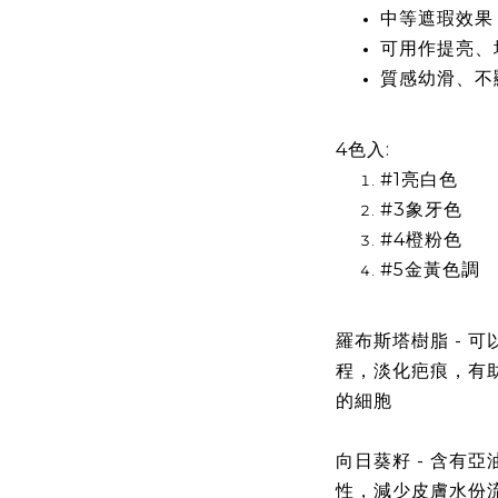
中等遮瑕效果
可用作提亮、
質感幼滑、不
4色入:
#1亮白色
#3象牙色
#4橙粉色
#5金黃色調
羅布斯塔樹脂 -
可
程，淡化
疤痕，
有
的細胞
向日葵籽 -
含有亞
性，減少皮膚水份