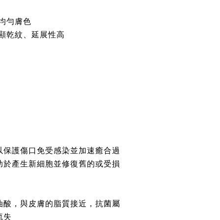
均勻膚色
顯乾紋、延展性高
以保護傷口免受感染並加速癒合過
助於產生新細胞並修復舊的或受損
油酸，與皮膚的脂質接近，抗菌屬
流失