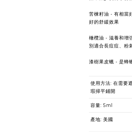
苦楝籽油 - 有相
好的舒緩效果
橄欖油 -
滋養和增
別適合長痘痘、粉
漆樹果皮蠟 - 是
使用方法: 在需
瑕掃平鋪開
容量: 5ml
產地: 美國