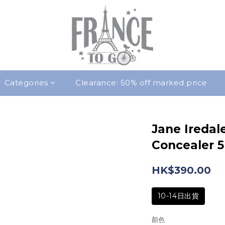
Categories
Clearance: 50% off marked price
Jane Iredal
Conceale
HK$390.00
10-14日出貨
顏色