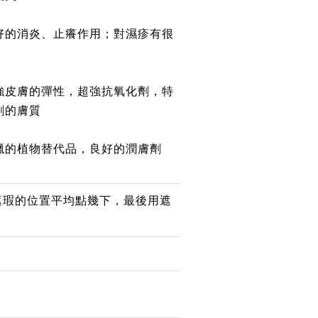
當好的消炎、止癢作用；對濕疹有很
強
皮膚
的彈性，超強抗氧化劑，特
刺的膚質
蜂蠟的植物替代品，良好的潤膚劑
要遮瑕的位置平均點幾下，最後用遮