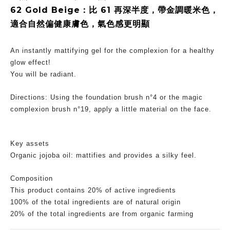
62 Gold Beige：比 61 再深半度，帶金調暖米色，
適合自然偏健康膚色，氣色感更明顯
An instantly mattifying gel for the complexion for a healthy
glow effect!
You will be radiant.
Directions: Using the foundation brush n°4 or the magic
complexion brush n°19, apply a little material on the face.
Key assets
Organic jojoba oil: mattifies and provides a silky feel.
Composition
This product contains 20% of active ingredients
100% of the total ingredients are of natural origin
20% of the total ingredients are from organic farming