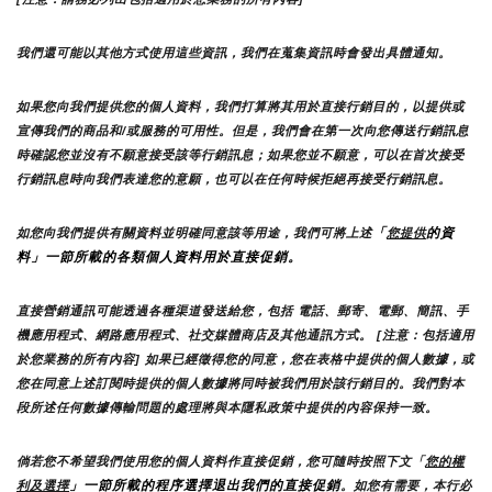
我們還可能以其他方式使用這些資訊，我們在蒐集資訊時會發出具體通知。
如果您向我們提供您的個人資料，我們打算將其用於直接行銷目的，以提供或
宣傳我們的商品和/或服務的可用性。但是，我們會在第一次向您傳送行銷訊息
時確認您並沒有不願意接受該等行銷訊息；如果您並不願意，可以在首次接受
行銷訊息時向我們表達您的意願，也可以在任何時候拒絕再接受行銷訊息。
「
的資
如您向我們提供有關資料並明確同意該等用途，我們可將上述
您提供
料」一節所載的各類個人資料用於直接促銷。
直接營銷通訊可能透過各種渠道發送給您，包括 電話、郵寄、電郵、簡訊、手
機應用程式、網路應用程式、社交媒體商店及其他通訊方式。 [注意：包括適用
於您業務的所有內容] 如果已經徵得您的同意，您在表格中提供的個人數據，或
您在同意上述訂閱時提供的個人數據將同時被我們用於該行銷目的。我們對本
段所述任何數據傳輸問題的處理將與本隱私政策中提供的內容保持一致。
倘若您不希望我們使用您的個人資料作直接促銷，您可隨時按照下文「
您的權
」一節所載的程序選擇退出我們的直接促銷
利及選擇
。如您有需要，本行必