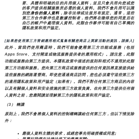
要、具體和明確的目的共用個人資料，並且只會共用向您或您
的客戶提供相關服務所必需的個人資料。我們不會共用可以識
別您
身份的個人資料
，除非法律或法規另有規定。通常，這些
第三方合作夥伴也是數據控制者，他們將在徵得您的同意后在
自己的帳戶中處理個人資料。此類合作夥伴可能有自己單獨的
隱私政策和用戶協定。
[如果您使用第三方营銷應用程式蒐集有關您商店上買家活動的資訊，請插入]
此外，當我們使用
商店
時
，
我們可能會
使用
第三方功能或服務（包括
Apps Store、支付閘道或物流服務提供者的應用程式）。請注意，此類
功能或服務由第三方提供。本隱私政策中描述的規則和程式不適用於此類
第三方功能和服務。您向第三方商店或服務提供的任何資訊將直接提供給
這些服務的網路運營商。即使您通過商店訪問，您也必須遵守這些第三方
的適用隱私政策和用戶協定（如果有）。我們不對任何第三方商店的內容
以及有關個人資料和安全措施的第三方政策負責。在向第三方提供任何個
人資料之前，您應閱讀並理解第三方的隱私政策和用戶協定。
（3） 轉讓
原則上，我們不會將個人資料的控制權轉讓給任何第三方，但以下情況除
外：
應個人資料主體的要求，或經您事先明確授權或同意;
與履行我們在法律法規下的義務有關;