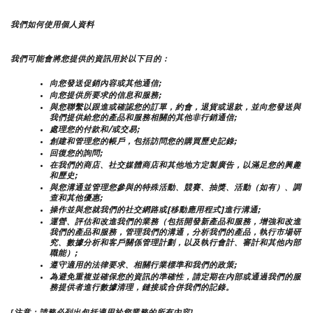
我們如何使用個人資料
我們可能會將您提供的資訊用於以下目的：
向您發送促銷內容或其他通信;
向您提供所要求的信息和服務;
與您聯繫以跟進或確認您的訂單，約會，退貨或退款，並向您發送與
我們提供給您的產品和服務相關的其他非行銷通信;
處理您的付款和/或交易;
創建和管理您的帳戶，包括訪問您的購買歷史記錄;
回復您的詢問;
在我們的商店、社交媒體商店和其他地方定製廣告，以滿足您的興趣
和歷史;
與您溝通並管理您參與的特殊活動、競賽、抽獎、活動（如有）、調
查和其他優惠;
操作並與您就我們的社交網路或[移動應用程式]進行溝通;
運營、評估和改進我們的業務（包括開發新產品和服務，增強和改進
我們的產品和服務，管理我們的溝通，分析我們的產品，執行市場研
究、數據分析和客戶關係管理計劃，以及執行會計、審計和其他內部
職能）;
遵守適用的法律要求、相關行業標準和我們的政策;
為避免重複並確保您的資訊的準確性，請定期在內部或通過我們的服
務提供者進行數據清理，鏈接或合併我們的記錄。
[注意：請務必列出包括適用於您業務的所有內容]