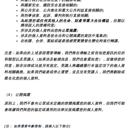
與國家安全、國防安全直接相關的;
與公共安全、公共衛生和重大公共利益直接相關的;
與刑事偵查、起訴、審判和執行直接相關;
為維護您
或任何其他人的生命、財產等重大合法權益
，但難以
獲得該人的授權同意;
所涉及的個人資料由您
向公眾揭露
;
涉及的個人資料是從合法和公開揭露的資訊中蒐集的;
在收購、合併、重組或破產後經營實體發生變化時進行轉讓。
注意：如果由於上述原因需要傳輸，我們將在傳輸之前告知您資訊的目的
和類型以及受讓人（如果涉及敏感信息，我們也會通知您），並徵得您的
同意，除非法律或法規另有規定。受讓人將繼續履行本協定項下的個人資
料相關義務。如果我們破產或停止運營，並且沒有受讓人，我們將刪除或
匿名化您的個人資料。
（4） 公開揭露
原則上，我們不會向公眾或未定義的群體揭露您的個人資料，但我們可能
會根據我們與您的協定或適用的法律法規揭露您的個人資料。
[注： 如果需要年齡限制，請插入以下部分]