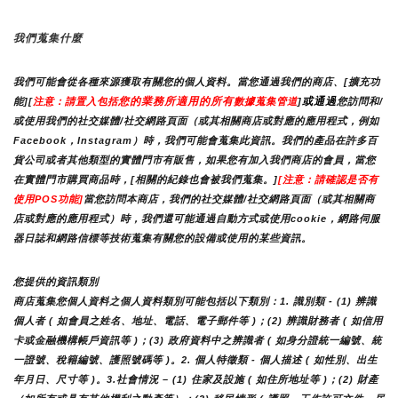
我們蒐集什麼
我們可能會從各種來源獲取有關您的個人資料。當您通過我們的商店、[擴充功
您的業務所適用的所有
或通過
能][
注意：請置入包括
數據蒐集管道
]
您訪問和/
或使用我們的社交媒體/社交網路頁面（或其相關商店或對應的應用程式，例如
Facebook，Instagram）時，我們可能會蒐集此資訊。我們的產品在許多百
貨公司或者其他類型的實體門市有販售，如果您有加入我們商店的會員，當您
在實體門市購買商品時，[相關的紀錄也會被我們蒐集。]
[注意：請確認是否有
使用POS功能]
當您訪問本商店，我們的社交媒體/社交網路頁面（或其相關商
店或對應的應用程式）時，我們還可能通過自動方式或使用cookie，網路伺服
器日誌和網路信標等技術蒐集有關您的設備或使用的某些資訊。
您提供的資訊類別
商店蒐集您個人資料之個人資料類別可能包括以下類別：1. 識別類 - (1) 辨識
個人者 ( 如會員之姓名、地址、電話、電子郵件等 )；(2) 辨識財務者 ( 如信用
卡或金融機構帳戶資訊等 )；(3) 政府資料中之辨識者 ( 如身分證統一編號、統
一證號、稅籍編號、護照號碼等 )。2. 個人特徵類 - 個人描述 ( 如性別、出生
年月日、尺寸等 )。3.社會情況 – (1) 住家及設施 ( 如住所地址等 )；(2) 財產