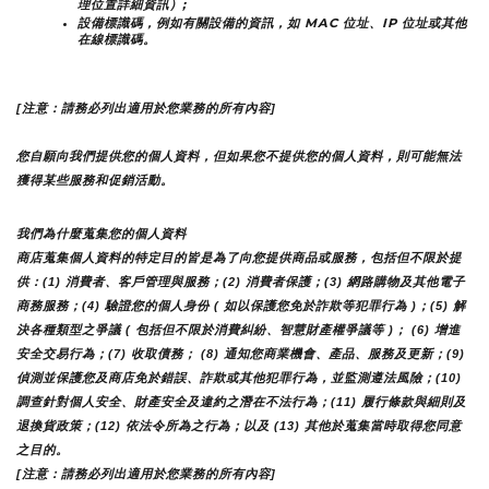
理位置詳細資訊）;
設備標識碼，例如有關設備的資訊，如 MAC 位址、IP 位址或其他
在線標識碼。
[注意：請務必列出適用於您業務的所有內容]
您自願向我們提供您的個人資料，但如果您不提供您的個人資料，則可能無法
獲得某些服務和促銷活動。
我們為什麼蒐集您的個人資料
商店蒐集個人資料的特定目的皆是為了向您提供商品或服務，包括但不限於提
供：(1) 消費者、客戶管理與服務；(2) 消費者保護；(3) 網路購物及其他電子
商務服務；(4) 驗證您的個人身份 ( 如以保護您免於詐欺等犯罪行為 )；(5) 解
決各種類型之爭議 ( 包括但不限於消費糾紛、智慧財產權爭議等 )； (6) 增進
安全交易行為；(7) 收取債務； (8) 通知您商業機會、產品、服務及更新；(9) 
偵測並保護您及商店免於錯誤、詐欺或其他犯罪行為，並監測遵法風險；(10) 
調查針對個人安全、財產安全及違約之潛在不法行為；(11) 履行條款與細則及
退換貨政策；(12) 依法令所為之行為；以及 (13) 其他於蒐集當時取得您同意
之目的。
[注意：請務必列出適用於您業務的所有內容]