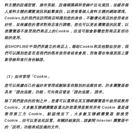
料主體的設備型號、操作系統、設備標識碼和登錄IP位址資訊，並緩存個
人資料主體的瀏覽資訊和點擊資訊，以便查看個人資料主體的網路環境。
Cookies允許我們在訪問商店時識別您的身份，不斷優化商店的使用者友
好性，並根據您的需求對商店進行調整。您也可以更改瀏覽器的設置，以
便瀏覽器不接受我們商店上的Cookie，但這可能會影響您對商店某些功
能的使用。
在SHOPLINE中我們所建立的商店上，藉助Cookie和其他類似技術，我
們可以識別您是否是我們的既有使用者或者會員，而無需在每個頁面上重
新登錄和進行身份驗證。
（3）如何管理「Cookie」
您可以根據自己的偏好來管理或刪除某些類別的追蹤技術。許多瀏覽器都
具有「請勿追蹤」功能，可向商店發送「請勿追蹤」 請求。
除了我們提供的控制之外，您還可以選擇在其互聯網瀏覽器中啟用或禁用
Cookie。大多數互聯網瀏覽器還允許您選擇是禁用所有 Cookie 還是僅
禁用第三方 Cookie。默認情況下，大多數互聯網瀏覽器 都接受 
Cookie，但可以更改此設置。有關詳細資訊，請參閱 Internet 瀏覽器中
的「説明」功能表或設備的文件。