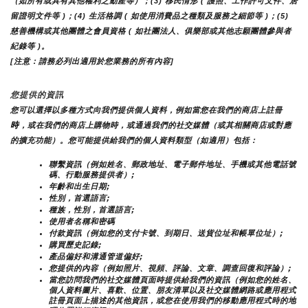
（如所有或具有其他權利之動產等）；(3) 移民情形 ( 護照、工作許可文件、居
留證明文件等 )；(4) 生活格調 ( 如使用消費品之種類及服務之細節等 )；(5) 
慈善機構或其他團體之會員資格 ( 如社團法人、俱樂部或其他志願團體參與者
紀錄等 )。
[注意：請務必列出適用於您業務的所有內容]
您提供的資訊
您可以選擇以多種方式向我們提供個人資料，例如當您在我們的商店上註冊
時
，或在我們的商店上購物時，或通過我們的社交媒體（或其相關商店或對應
的擴充功能）。您可能提供給我們的個人資料類型（如適用）包括：
聯繫資訊（例如姓名、郵政地址、電子郵件地址、手機或其他電話號
碼、行動服務提供者）;
年齡和出生日期;
性別，首選語言;
種族，性別，首選語言;
使用者名稱和密碼
付款資訊（例如您的支付卡號、到期日、送貨位址和帳單位址）;
購買歷史記錄;
產品偏好和溝通管道偏好;
您提供的內容（例如照片、視頻、評論、文章、調查回復和評論）;
當您訪問我們的社交媒體頁面時提供給我們的資訊（例如您的姓名、
個人資料圖片、喜歡、位置、朋友清單以及社交媒體網路或應用程式
註冊頁面上描述的其他資訊，或您在使用我們的移動應用程式時的地