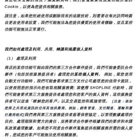
當您在未登錄的情況下瀏覽網頁時，我們會蒐集實現流覽功能所需的
Cookie，以便為您提供相關服務。
請注意，如果您拒絕使用或刪除現有的追蹤技術，則需要在每次訪問時親
自更改使用者設置，我們可能無法為您提供優質的使用者體驗，並且某些
功能可能無法正常運行。
我們如何處理及利用、共用、轉讓和揭露個人資料
（1） 處理及利用
商店的某些功能可能由我們的第三方合作夥伴提供，我們可能會委託合作
夥伴（包括技術服務提供者）處理您的
某些個人資料
。 例如，當您使用
自動支付功能時，我們可能會要求第三方支付公司處理您的信用卡資訊，
以便按照您的指示向您收取相關服務費; 當
使用 
SHOPLINE 付款時，我
們可能會要求第三方服務提供者處理您和您客戶的個人資料，這些服務提
供者可以促進「瞭解您的客戶」以及交易監控和風險管理。 
 [注意：添加
您與之共用此資訊的任何其他供應商。例如，銷售管道、支付閘道、運輸和履
我們將與第三方服務提供者簽署保密協定，以管理數據處理的
行應用程式]
目的、處理期限和雙方的責任，並將要求合作夥伴根據我們的要求和本隱
私政策處理數據。如果您不同意合作夥伴蒐集提供相關服務所需的個人資
料，您或您的客戶可能無法使用相關服務。