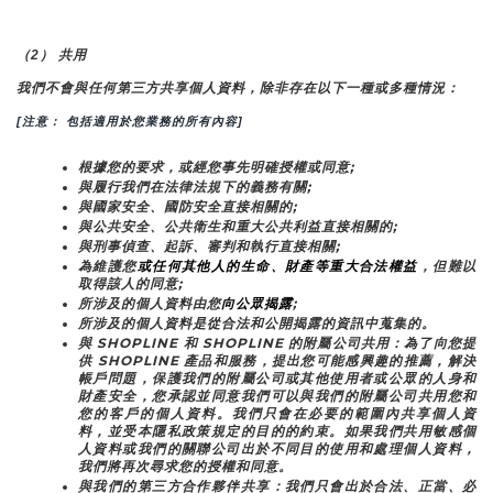
（2） 共用
我們不會與任何第三方共享個人資料，除非存在以下一種或多種情況：
[注意： 包括適用於您業務的所有內容]
根據您的要求，或經您事先明確授權或同意;
與履行我們在法律法規下的義務有關;
與國家安全、國防安全直接相關的;
與公共安全、公共衛生和重大公共利益直接相關的;
與刑事偵查、起訴、審判和執行直接相關;
為維護您
或任何其他人的生命、財產等重大合法權益
，但難以
取得該人的同意;
所涉及的個人資料由您
向公眾揭露
;
所涉及的個人資料是從合法和公開揭露的資訊中蒐集的。
與 SHOPLINE 和 SHOPLINE 的附屬公司共用：為了向您提
供 SHOPLINE 產品和服務，提出您可能感興趣的推薦，解決
帳戶問題，保護我們的附屬公司或其他使用者或公眾的人身和
財產安全，您承認並同意我們可以與我們的附屬公司共用您和
您的客戶的個人資料。我們只會在必要的範圍內共享個人資
料，並受本隱私政策規定的目的的約束。如果我們共用敏感個
人資料或我們的關聯公司出於不同目的使用和處理個人資料，
我們將再次尋求您的授權和同意。
與我們的第三方合作夥伴共享：我們只會出於合法、正當、必