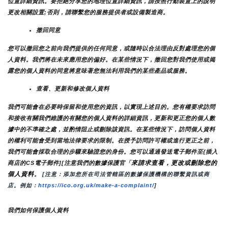
位置詳細資訊。要拒絕分享您的地理位置詳細資訊，請按照行動裝置上的說明
更改相關設置;否則，請聯繫您的服務提供者或設備製造商。
撤回同意
您可以撤回您之前向我們提供的任何同意，或隨時以合法理由反對處理您的個
人資料。我們將在未來應用您的偏好。在某些情況下，撤回您對我們使用或揭
露您的個人資料的同意將意味著您無法利用我們的某些產品或服務。
查看、更新和修改個人資料
我們可能會在必要時保留和使用您的資訊，以實現上述目的。您有權要求訪問
和接收有關我們維護的有關您的個人資料的詳細資訊，更新和更正您的個人數
據中的不準確之處，並酌情阻止或刪除該資訊。在某些情況下，訪問個人資料
的權利可能會受到當地法律要求的限制。在授予訪問許可權或進行更正之前，
我們可能會採取合理的步驟來驗證您的身份。您可以通過發送電子郵件至{插入
來請求查看，更改或刪除您的
商店的CS電子郵件][注意我們的數據保護官「
個人資料
。
 [注意：添加您所在司法管轄區的數據保護機構的聯繫資訊或商
店。例如：
https://ico.org.uk/make-a-complaint/
]
我們如何保護個人資料